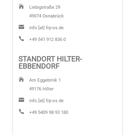

Liebigstraße 29
49074 Osnabrück

info [at] frp-os.de

+49 541 912 836 0
STANDORT HILTER-
EBBENDORF

Am Eggebrink 1
49176 Hilter

info [at] frp-os.de

+49 5409 98 93 180