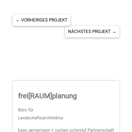
←
VORHERIGES PROJEKT
NÄCHSTES PROJEKT
→
frei
[
RAUM
]
planung
Büro für
Landschaftsarchitektur
[uwe gernemann + jochen schmitz] Partnerschaft