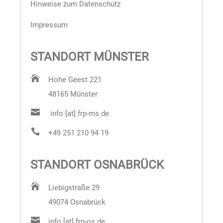
Hinweise zum Datenschutz
Impressum
STANDORT MÜNSTER

Hohe Geest 221
48165 Münster

info [at] frp-ms.de

+49 251 210 94 19
STANDORT OSNABRÜCK

Liebigstraße 29
49074 Osnabrück

info [at] frp-os.de