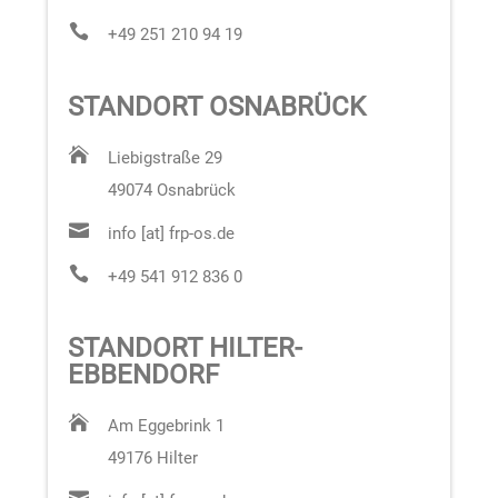

+49 251 210 94 19
STANDORT OSNABRÜCK

Liebigstraße 29
49074 Osnabrück

info [at] frp-os.de

+49 541 912 836 0
STANDORT HILTER-
EBBENDORF

Am Eggebrink 1
49176 Hilter